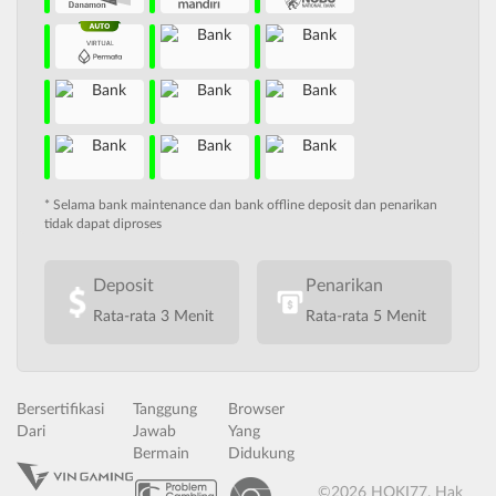
* Selama bank maintenance dan bank offline deposit dan penarikan
tidak dapat diproses
Deposit
Penarikan
Rata-rata 3 Menit
Rata-rata 5 Menit
Bersertifikasi
Tanggung
Browser
Dari
Jawab
Yang
Bermain
Didukung
©2026 HOKI77. Hak