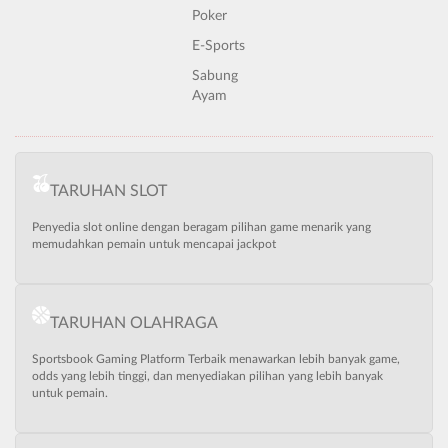
Poker
E-Sports
Sabung
Ayam
TARUHAN SLOT
Penyedia slot online dengan beragam pilihan game menarik yang
memudahkan pemain untuk mencapai jackpot
TARUHAN OLAHRAGA
Sportsbook Gaming Platform Terbaik menawarkan lebih banyak game,
odds yang lebih tinggi, dan menyediakan pilihan yang lebih banyak
untuk pemain.