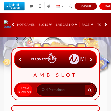
Main di
MASUK
DAF
Telegram
HOT GAMES
SLOTS
LIVE CASINO
RACE
TOGEL
AMB SLOT
SEMUA
PERMAINAN