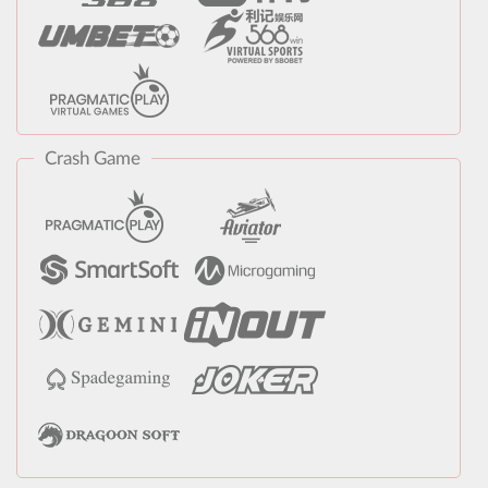
Crash Game