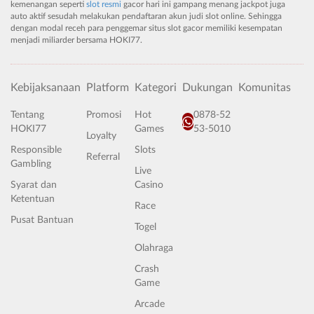
kemenangan seperti
slot resmi
gacor hari ini gampang menang jackpot juga
auto aktif sesudah melakukan pendaftaran akun judi slot online. Sehingga
dengan modal receh para penggemar situs slot gacor memiliki kesempatan
menjadi miliarder bersama HOKI77.
Kebijaksanaan
Platform
Kategori
Dukungan
Komunitas
Tentang
Promosi
Hot
0878-52
HOKI77
Games
53-5010
Loyalty
Responsible
Slots
Referral
Gambling
Live
Syarat dan
Casino
Ketentuan
Race
Pusat Bantuan
Togel
Olahraga
Crash
Game
Arcade