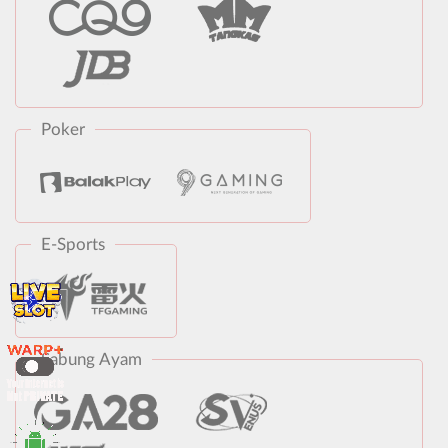
Poker
E-Sports
Sabung Ayam