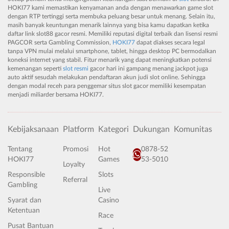
HOKI77 kami memastikan kenyamanan anda dengan menawarkan game slot
dengan RTP tertinggi serta membuka peluang besar untuk menang. Selain itu,
masih banyak keuntungan menarik lainnya yang bisa kamu dapatkan ketika
daftar link slot88 gacor resmi. Memiliki reputasi digital terbaik dan lisensi resmi
PAGCOR serta Gambling Commission,
HOKI77
dapat diakses secara legal
tanpa VPN mulai melalui smartphone, tablet, hingga desktop PC bermodalkan
koneksi internet yang stabil. Fitur menarik yang dapat meningkatkan potensi
kemenangan seperti
slot resmi
gacor hari ini gampang menang jackpot juga
auto aktif sesudah melakukan pendaftaran akun judi slot online. Sehingga
dengan modal receh para penggemar situs slot gacor memiliki kesempatan
menjadi miliarder bersama HOKI77.
Kebijaksanaan
Platform
Kategori
Dukungan
Komunitas
Tentang
Promosi
Hot
0878-52
HOKI77
Games
53-5010
Loyalty
Responsible
Slots
Referral
Gambling
Live
Syarat dan
Casino
Ketentuan
Race
Pusat Bantuan