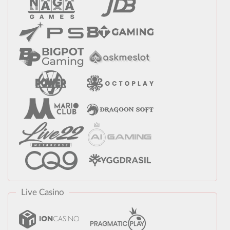
Live Casino