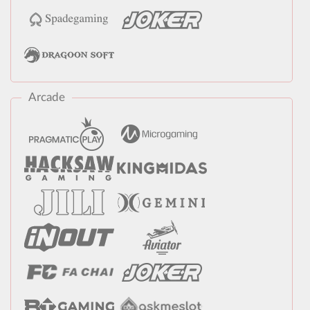
Arcade