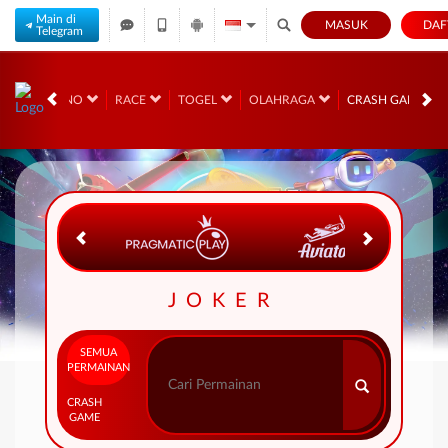
Main di
MASUK
DAF
Telegram
LIVE CASINO
RACE
TOGEL
OLAHRAGA
CRASH GAME
JOKER
SEMUA
PERMAINAN
CRASH
GAME