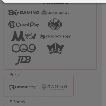
Poker
E-Sports