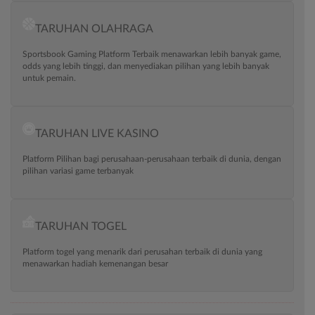
TARUHAN OLAHRAGA
Sportsbook Gaming Platform Terbaik menawarkan lebih banyak game,
odds yang lebih tinggi, dan menyediakan pilihan yang lebih banyak
untuk pemain.
TARUHAN LIVE KASINO
Platform Pilihan bagi perusahaan-perusahaan terbaik di dunia, dengan
pilihan variasi game terbanyak
TARUHAN TOGEL
Platform togel yang menarik dari perusahan terbaik di dunia yang
menawarkan hadiah kemenangan besar