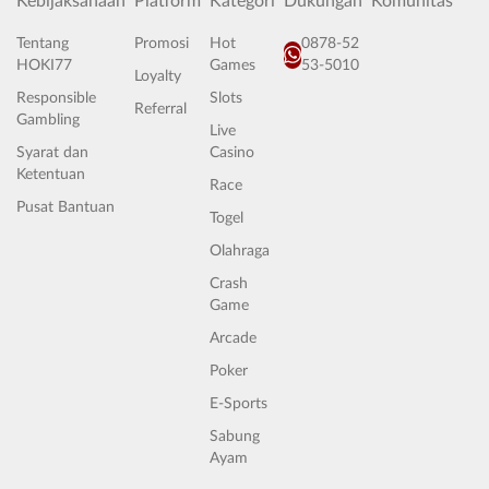
Kebijaksanaan
Platform
Kategori
Dukungan
Komunitas
Tentang
Promosi
Hot
0878-52
HOKI77
Games
53-5010
Loyalty
Responsible
Slots
Referral
Gambling
Live
Syarat dan
Casino
Ketentuan
Race
Pusat Bantuan
Togel
Olahraga
Crash
Game
Arcade
Poker
E-Sports
Sabung
Ayam