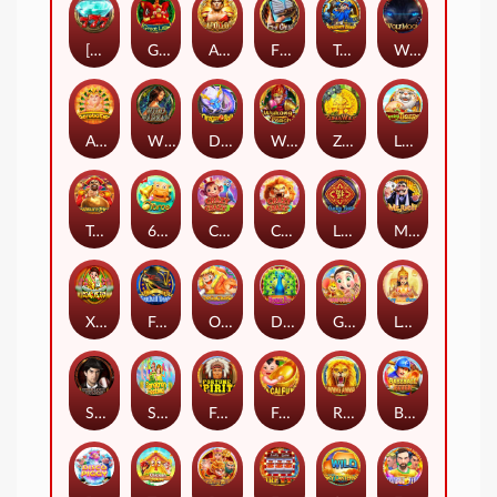
[777]
Great Lion
Apollo
Fire Chibi M
Treasure Island
Wolf Moon
Acrobatics
Wild Tarzan
Dragon Ball
WuKong&Peaches
Zuma Wild
Lucky Tigers
Treasure Pirate
6 Toros
Crazy Crazy 3
Crazy Crazy 2
Lucky Bats
Mr.Rich
Xiao Ne Zha
Football Boots
Oo Ga Cha Ka
Double Fly
Ganesha Jr.
Loy Krathong
Sherlock Holmes
Songkran Festival
Fortune Spirits
Fa Cai Fu Wa
Running Animals
Baseball Fever