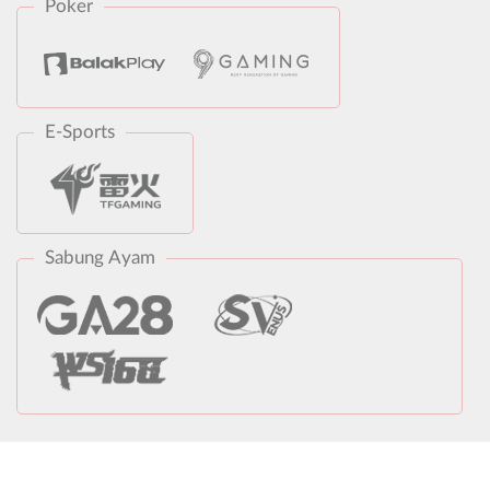
Poker
E-Sports
Sabung Ayam