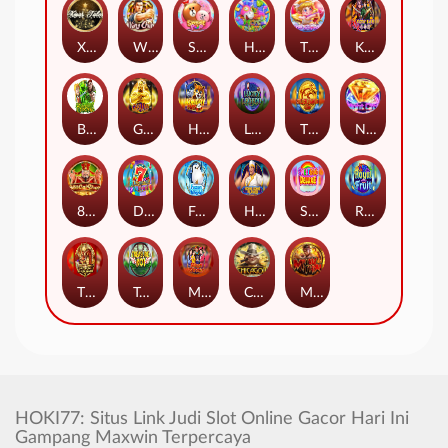
Xmas Tales
Wing Chun
Sweet POP
Hot Pinatas
The Cupids
Kickin' Kash
Beanstalk
GENIE
Hungry Cats
Lucky Legend
The Dragon Brings Wealth
Night City
888 Cai Shen
Diamond Fruit
Frozen World
Hong Kong Flavor
Sweet 666 Deluxe
Royal Fruit
The Dragon Brings Wealth 2
Treasure Koi
Mega Winner
Chicago II
Muay Thai
HOKI77: Situs Link Judi Slot Online Gacor Hari Ini
Gampang Maxwin Terpercaya