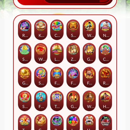
Rave Jump Mobile
Kronos
Chicky Parm Parm
5 God beasts
Watah Master Turbo
Neko Gems
Super Power Bank
Wheel Money
Lucky Neko New Year
Zeus M
Gu Gu Gu M
Crazy Crazy
Golden Eggs
So Sweet
Fortune Totem
Fly Out
Fa Cai Shen M
Red Phoenix
Six Gacha
Fishing King
Turn & Earn
Good Fortune M
WILD BOUNTY 2
Hero of the 3 Kingdoms - Cao Cao