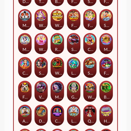
Disco Piggy
The Chicken House
Burning Xi-You
Fire777
Sky Lantern
Football Fever M
Monkey Office Legend
Wonderland
Wild Fudge
FIFA RUSH
Football Fever
Striker WILD
Mirror Mirror
Wild Disco Night
Rave Jump 2 M
Skr Skr
Coin Spinner
Move n' Jump
Crazy Nuozha
Sakura Legend
Wan Bao Dino
Lonely Planet
Summer Mood
Fruit King II
Funny Alpaca
Vampire Kiss
Magic World
Golden Mayan
World Cup Russia 2018
Boots Of Luck
All Star Team
Dragon Hunters
Cirque de fous
Lucky 3
Queen Of Dead
Hollywood Pets