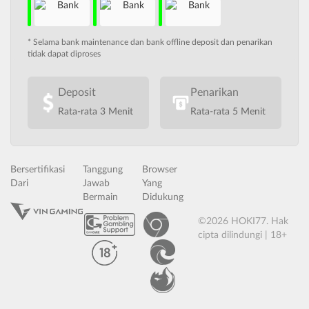
* Selama bank maintenance dan bank offline deposit dan penarikan
tidak dapat diproses
Deposit
Penarikan
Rata-rata 3 Menit
Rata-rata 5 Menit
Bersertifikasi
Tanggung
Browser
Dari
Jawab
Yang
Bermain
Didukung
©2026 HOKI77. Hak
cipta dilindungi | 18+