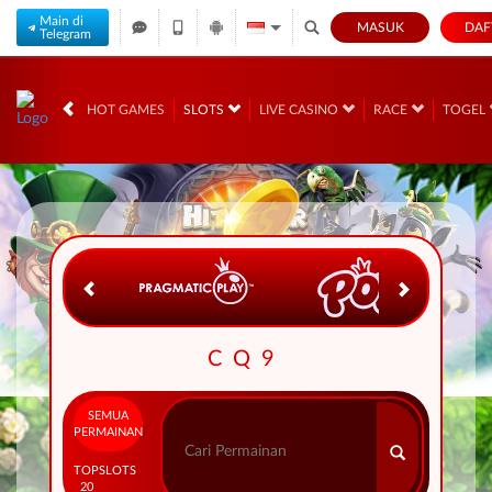
Main di
MASUK
DAF
Telegram
IDR
12,675,541,
HOT GAMES
SLOTS
LIVE CASINO
RACE
TOGEL
CQ9
SEMUA
PERMAINAN
TOP
SLOTS
20