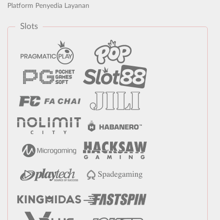
Platform Penyedia Layanan
Slots