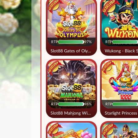
RTP
97%
RTP
Slot88 Gates of Olympus Super Scatter
RTP
96%
RTP
Slot88 Mahjong Wins 3 Black Scatter