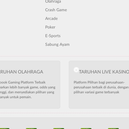
Olahraga
Crash Game
Arcade
Poker
E-Sports
Sabung Ayam
ARUHAN OLAHRAGA
TARUHAN LIVE KASIN
book Gaming Platform Terbaik
Platform Pilihan bagi perusahaan-
rkan lebih banyak game, odds yang
perusahaan terbaik di dunia, dengan
tinggi, dan menyediakan pilihan yang
pilihan variasi game terbanyak
banyak untuk pemain.