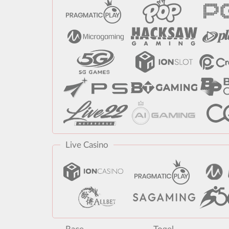
Live Casino