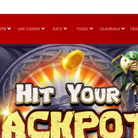
OTS
LIVE CASINO
RACE
TOGEL
OLAHRAGA
CRA