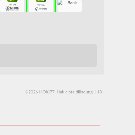
©2026 HOKI77. Hak cipta dilindungi | 18+